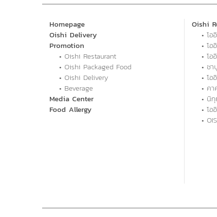
Homepage
Oishi R
Oishi Delivery
• โออ
Promotion
• โออ
• Oishi Restaurant
• โออ
• Oishi Packaged Food
• ชาบู
• Oishi Delivery
• โออ
• Beverage
• คาค
Media Center
• นิกุ
Food Allergy
• โออ
• OI