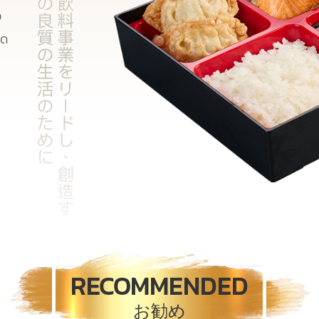
ง
็ด
RECOMMENDED
お勧め