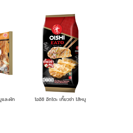
มูและผัก
โออิชิ อีทโตะ เกี๊ยวซ่า ไส้หมู
โออิชิ อีทโตะ 