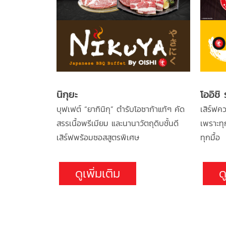
นิกุยะ
โออิชิ
ิยม 2 สไตล์
บุฟเฟต์ “ยากินิกุ” ตำรับโอซาก้าแท้ๆ คัด
เสิร์ฟค
ียวกันได้อย่าง
สรรเนื้อพรีเมียม และนานาวัตถุดิบชั้นดี
เพราะทุ
เสิร์ฟพร้อมซอสสูตรพิเศษ
ทุกมื้อ
ดูเพิ่มเติม
ด