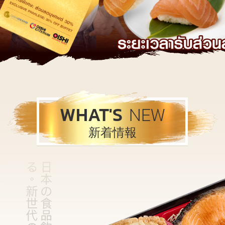
WHAT'S
NEW
新着情報