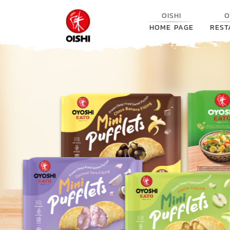
OISHI
O
HOME PAGE
REST