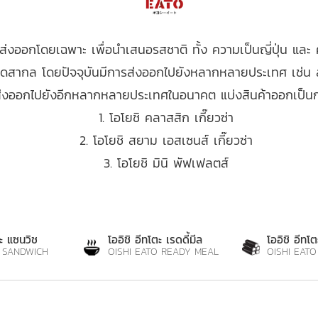
ส่งออกโดยเฉพาะ เพื่อนำเสนอรสชาติ ทั้ง ความเป็นญี่ปุ่น แ
าดสากล โดยปัจจุบันมีการส่งออกไปยังหลากหลายประเทศ เช่น สห
่งออกไปยังอีกหลากหลายประเทศในอนาคต แบ่งสินค้าออกเป็นกลุ
1. โอโยชิ คลาสสิก เกี๊ยวซ่า
2. โอโยชิ สยาม เอสเซนส์ เกี๊ยวซ่า
3. โอโยชิ มินิ พัฟเฟลตส์
ตะ แซนวิช
โออิชิ อีทโตะ เรดดี้มีล
โออิชิ อีทโต
O SANDWICH
OISHI EATO READY MEAL
OISHI EATO