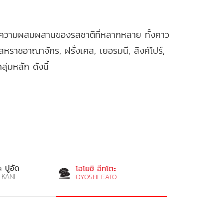
ละ ความผสมผสานของรสชาติที่หลากหลาย ทั้งคาว
ราชอาณาจักร, ฝรั่งเศส, เยอรมนี, สิงค์โปร์,
่มหลัก ดังนี้
ะ ปูอัด
โอโยชิ อีทโตะ
 KANI
OYOSHI EATO