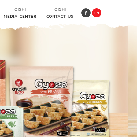
OISHI
OISHI
EN
MEDIA CENTER
CONTACT US