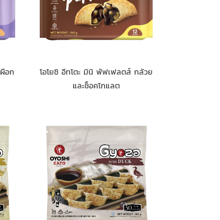
เผือก
โอโยชิ อีทโตะ มินิ พัฟเฟลตส์ กล้วย
และช็อคโกแลต