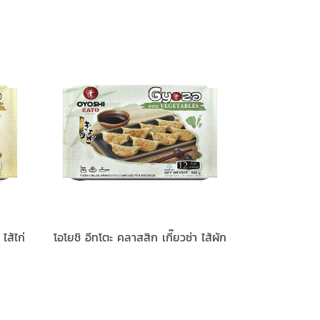
ไส้ไก่
โอโยชิ อีทโตะ คลาสสิก เกี๊ยวซ่า ไส้ผัก